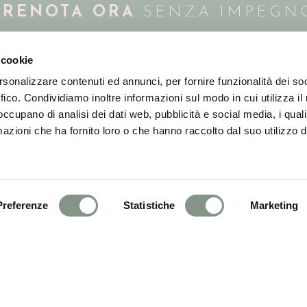
PRENOTA ORA
SENZA IMPEGN
 cookie
Booking 8.9 / 10
rsonalizzare contenuti ed annunci, per fornire funzionalità dei so
Holiday Check 5.7 / 6
ffico. Condividiamo inoltre informazioni sul modo in cui utilizza il 
 occupano di analisi dei dati web, pubblicità e social media, i qual
azioni che ha fornito loro o che hanno raccolto dal suo utilizzo d
rl@cgn.legalmail.it | Capitale sociale 40.000 euro | REA: VB-198460 | CIR
Preferenze
Statistiche
Marketing