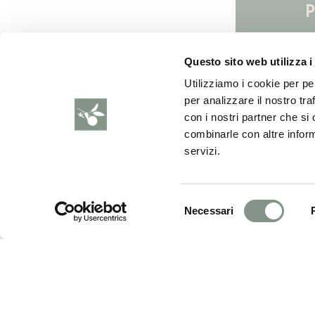
Verbania, Italia
+39 0323 788398
info@arancioamaro.it
Questo sito web utilizza i
Utilizziamo i cookie per pe
per analizzare il nostro tra
con i nostri partner che si
combinarle con altre inform
servizi.
P. IVA 02235560030. | PEC: arancioamaros
Selezione
Necessari
del
consenso