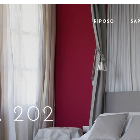
RIPOSO
SA
 202