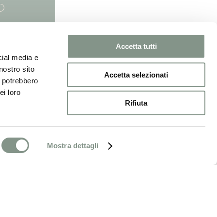
RISTORANTE
O
PRENOTA
Accetta tutti
cial media e
nostro sito
Accetta selezionati
i potrebbero
ei loro
Rifiuta
: 103016-ALB-00006 |
,
,
Privacy
Cookie
Credits
Mostra dettagli